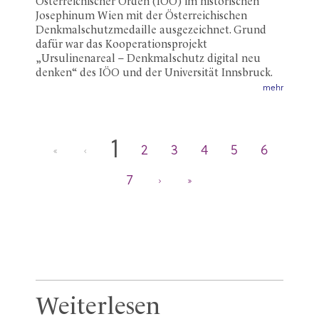
Österreichischer Orden (IÖO) im historischen
Josephinum Wien mit der Österreichischen
Denkmalschutzmedaille ausgezeichnet. Grund
dafür war das Kooperationsprojekt
„Ursulinenareal – Denkmalschutz digital neu
denken“ des IÖO und der Universität Innsbruck.
mehr
1
2
3
4
5
6
7
Weiterlesen