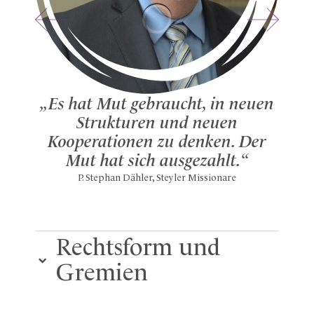
„Wir
„Es hat Mut gebraucht, in neuen
Ins
Strukturen und neuen
ü
Kooperationen zu denken. Der
Zu
Mut hat sich ausgezahlt.“
Sr. Cor
P. Stephan Dähler, Steyler Missionare
Rechtsform und
Gremien