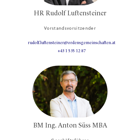
HR Rudolf Luftensteiner
Vorstandsvorsitzender
rudolf.luftensteiner@ordensgemeinschaften.at
+43 1 535 12 87
BM Ing. Anton Süss MBA