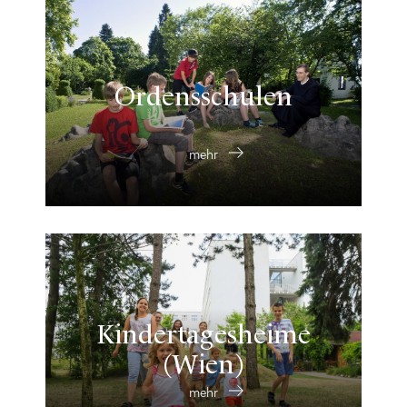
Ordensschulen
mehr
Kindertagesheime
(Wien)
mehr