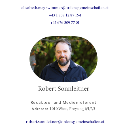
elisabeth.mayr-wimmer@ordensgemeinschaften.at
+43 1 535 12 87 154
+43 676 309 77 01
Robert Sonnleitner
Redakteur und Medienreferent
Adresse:
1010
Wien,
Freyung 6/1/2/3
robert.sonnleitner@ordensgemeinschaften.at