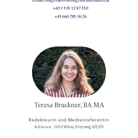
renate.magerl@ordensgemeinschaften.at
+43 1 535 12 87 150
+43 660 785 36 26
Teresa Bruckner, BA MA
Redakteurin und Medienreferentin
Adresse:
1010
Wien,
Freyung 6/1/2/3