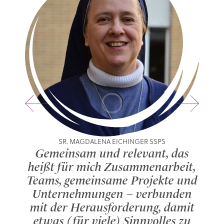
SR. MAGDALENA EICHINGER SSPS
Gemeinsam und relevant, das
Ge
heißt für mich Zusammenarbeit,
W
Teams, gemeinsame Projekte und
Mens
Unternehmungen – verbunden
lie
mit der Herausforderung, damit
etwas (für viele) Sinnvolles zu
Au