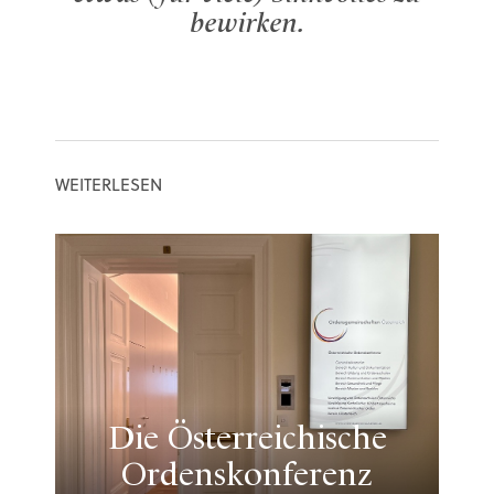
bewirken.
Da
WEITERLESEN
Die Österreichische
Ordenskonferenz