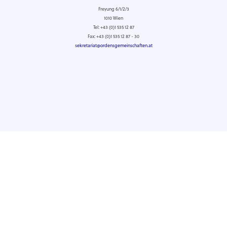
Freyung 6/1/2/3
1010 Wien
Tel: +43 (0)1 535 12 87
Fax: +43 (0)1 535 12 87 - 30
sekretariat@ordensgemeinschaften.at