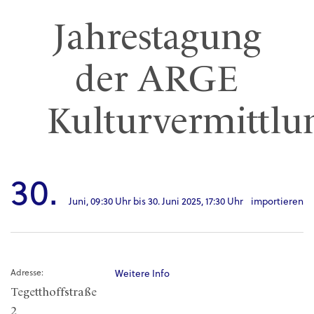
Jahrestagung
der ARGE
Kulturvermittlu
30.
Juni,
09:30 Uhr
bis
30. Juni 2025,
17:30 Uhr
importieren
Adresse:
Weitere Info
Tegetthoffstraße
2