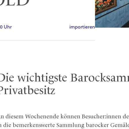
OLD
00 Uhr
importieren
Die wichtigste Barocksam
Privatbesitz
n diesem Wochenende können Besucher:innen des S
n die bemerkenswerte Sammlung barocker Gemäld