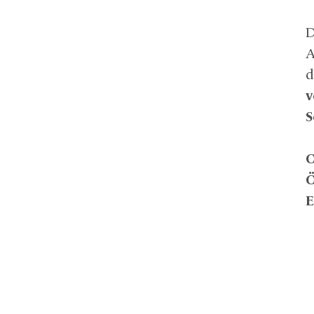
D
A
d
v
S
O
Ö
E