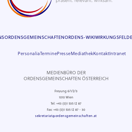
NS
ORDENSGEMEINSCHAFTEN
ORDENS-WIKI
WIRKUNGSFELD
Personalia
Termine
Presse
Mediathek
Kontakt
Intranet
MEDIENBÜRO DER
ORDENSGEMEINSCHAFTEN ÖSTERREICH
Freyung 6/1/2/3
1010 Wien
Tel: +43 (0)1 535 12 87
Fax: +43 (0)1 535 12 87 - 30
sekretariat@ordensgemeinschaften.at