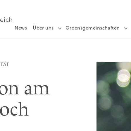
News
Über uns
Ordensgemeinschaften
ITÄT
ion am
och