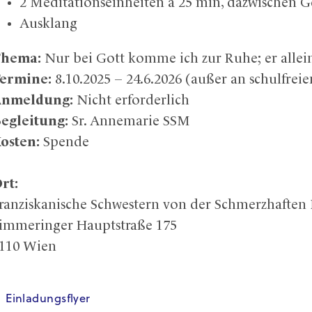
2 Meditationseinheiten à 25 min, dazwischen 
Ausklang
Thema:
Nur bei Gott komme ich zur Ruhe; er allei
ermine:
8.10.2025 – 24.6.2026 (außer an schulfreien
nmeldung:
Nicht erforderlich
egleitung:
Sr. Annemarie SSM
osten:
Spende
rt:
ranziskanische Schwestern von der Schmerzhaften
immeringer Hauptstraße 175
110 Wien
Einladungsflyer