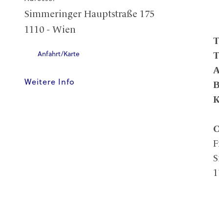
Simmeringer Hauptstraße 175
1110 - Wien
Anfahrt/Karte
T
A
Weitere Info
B
K
O
F
S
1