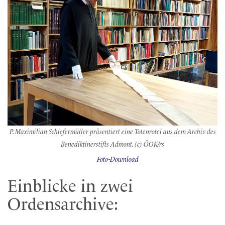
P. Maximilian Schiefermüller präsentiert eine Totenrotel aus dem Archiv des
Benediktinerstifts Admont. (c) ÖOK/rs
Foto-Download
Einblicke in zwei
Ordensarchive: