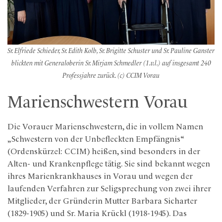
Sr. Elfriede Schieder, Sr. Edith Kolb, Sr. Brigitte Schuster und Sr. Pauline Ganster
blickten mit Generaloberin Sr. Mirjam Schmedler (1.v.l.) auf insgesamt 240
Professjahre zurück. (c) CCIM Vorau
Marienschwestern Vorau
Die Vorauer Marienschwestern, die in vollem Namen
„Schwestern von der Unbefleckten Empfängnis“
(Ordenskürzel: CCIM) heißen, sind besonders in der
Alten- und Krankenpflege tätig. Sie sind bekannt wegen
ihres Marienkrankhauses in Vorau und wegen der
laufenden Verfahren zur Seligsprechung von zwei ihrer
Mitglieder, der Gründerin Mutter Barbara Sicharter
(1829-1905) und Sr. Maria Krückl (1918-1945). Das