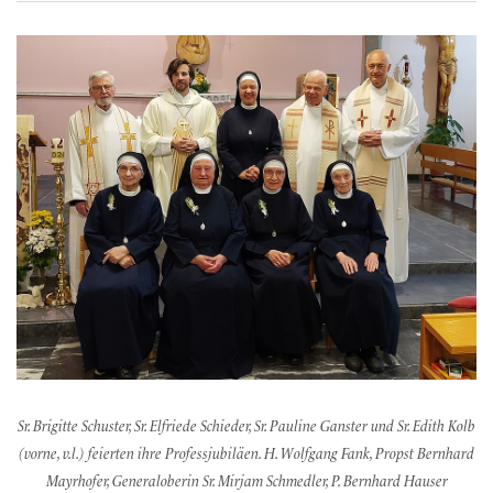
Sr. Brigitte Schuster, Sr. Elfriede Schieder, Sr. Pauline Ganster und Sr. Edith Kolb
(vorne, v.l.) feierten ihre Professjubiläen. H. Wolfgang Fank, Propst Bernhard
Mayrhofer, Generaloberin Sr. Mirjam Schmedler, P. Bernhard Hauser