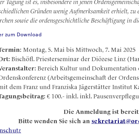
der Tagung ist es, insbesondere in jenen Ordensgemeinsch
schiedlichen Gründen wenig Aufmerksamkeit erhielt, zu
rchen sowie die ordensgeschichtliche Beschäftigung in d
yer zum Download
Termin:
Montag, 5. Mai bis Mittwoch, 7. Mai 2025
Ort:
Bischöfl. Priesterseminar der Diözese Linz (Har
Veranstalter:
Bereich Kultur und Dokumentation d
Ordenskonferenz (Arbeitsgemeinschaft der Ordensa
mit dem Franz und Franziska Jägerstätter Institut K
Tagungsbeitrag:
€ 100.- inkl. inkl. Pausenverpfl
Die Anmeldung ist bereit
Bitte wenden Sie sich an
sekretariat@or
nschutz