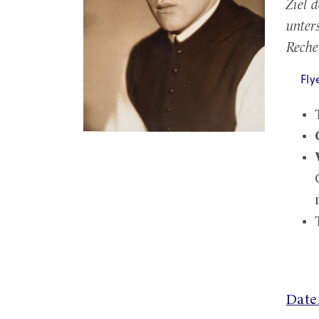
Ziel 
unter
Reche
Fl
Date