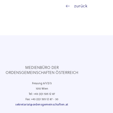
zurück
MEDIENBÜRO DER
ORDENSGEMEINSCHAFTEN ÖSTERREICH
Freyung 6/1/2/3
1010 Wien
Tel: +43 (0)1 535 12 87
Fax: +43 (0)1 535 12 87 - 30
sekretariat@ordensgemeinschaften.at