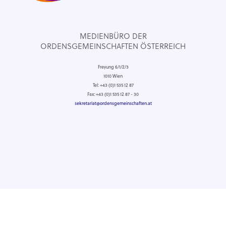
MEDIENBÜRO DER
ORDENSGEMEINSCHAFTEN ÖSTERREICH
Freyung 6/1/2/3
1010 Wien
Tel: +43 (0)1 535 12 87
Fax: +43 (0)1 535 12 87 - 30
sekretariat@ordensgemeinschaften.at