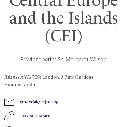
Central Europe
and the Islands
(CEI)
Provinzoberin: Sr. Margaret Wilson
Adresse:
W6 7DR London, 3 Bute Gardens,
Hammersmith
provincial@rscjcei.org
+44 208 74 14 68 8