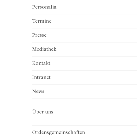
Personalia
Termine
Presse
Mediathek
Kontakt
Intranet
News
Über uns
Ordenskonferenz
Institut Österreichischer Orden
präsent.relevant.wirksam
Ordenstagungen
Preis der Orden
Ordensentwicklung
Gesprächsinsel
Vorstand
Generalsekretariat
Diözesane Ordenskonferenzen
Büro
Ordensgemeinschaften