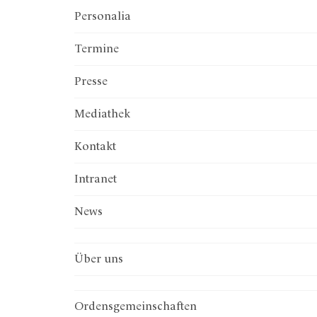
Personalia
Termine
Presse
Mediathek
Kontakt
Intranet
News
Über uns
Ordenskonferenz
Institut Österreichischer Orden
präsent.relevant.wirksam
Ordenstagungen
Preis der Orden
Ordensentwicklung
Gesprächsinsel
Vorstand
Generalsekretariat
Diözesane Ordenskonferenzen
Büro
Ordensgemeinschaften