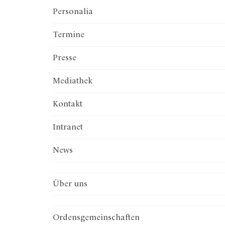
Personalia
Termine
Presse
Mediathek
Kontakt
Intranet
News
Über uns
Ordenskonferenz
Institut Österreichischer Orden
präsent.relevant.wirksam
Ordenstagungen
Preis der Orden
Ordensentwicklung
Gesprächsinsel
Vorstand
Generalsekretariat
Diözesane Ordenskonferenzen
Büro
Ordensgemeinschaften