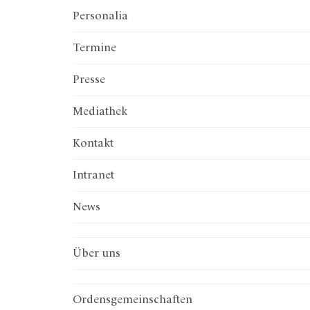
Personalia
Termine
Presse
Mediathek
Kontakt
Intranet
News
Über uns
Ordenskonferenz
Institut Österreichischer Orden
präsent.relevant.wirksam
Ordenstagungen
Preis der Orden
Ordensentwicklung
Gesprächsinsel
Vorstand
Generalsekretariat
Diözesane Ordenskonferenzen
Büro
Ordensgemeinschaften