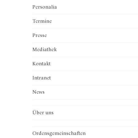
Personalia
Termine
Presse
Mediathek
Kontakt
Intranet
News
Über uns
Ordenskonferenz
Institut Österreichischer Orden
präsent.relevant.wirksam
Ordenstagungen
Preis der Orden
Ordensentwicklung
Gesprächsinsel
Vorstand
Generalsekretariat
Diözesane Ordenskonferenzen
Büro
Ordensgemeinschaften