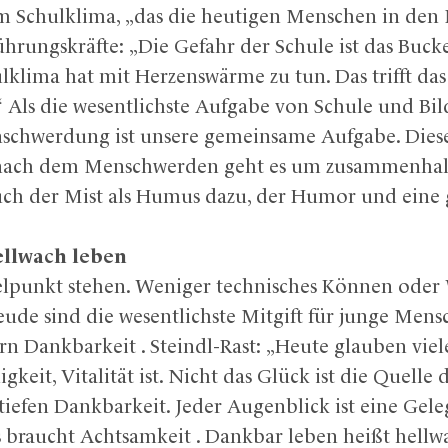
em Schulklima, „das die heutigen Menschen in den M
hrungskräfte: „Die Gefahr der Schule ist das Buck
lklima hat mit Herzenswärme zu tun. Das trifft das
“ Als die wesentlichste Aufgabe von Schule und Bil
nschwerdung ist unsere gemeinsame Aufgabe. Dies
he nach dem Menschwerden geht es um zusammenhal
ch der Mist als Humus dazu, der Humor und eine g
ellwach leben
elpunkt stehen. Weniger technisches Können oder 
de sind die wesentlichste Mitgift für junge Mens
ern Dankbarkeit . Steindl-Rast: „Heute glauben viel
keit, Vitalität ist. Nicht das Glück ist die Quelle
tiefen Dankbarkeit. Jeder Augenblick ist eine Gel
 braucht Achtsamkeit . Dankbar leben heißt hellw