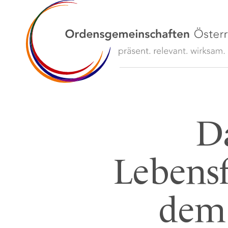
Da
Lebensf
dem 