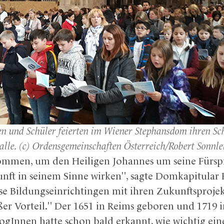
n und Schüler feierten im Wiener Stephansdom ihren Sc
alle. (c) Ordensgemeinschaften Österreich/Robert Sonnle
men, um den Heiligen Johannes um seine Fürspra
nft in seinem Sinne wirken", sagte Domkapitular F
ese Bildungseinrichtingen mit ihren Zukunftsprojek
oßer Vorteil." Der 1651 in Reims geboren und 1719
ogInnen hatte schon bald erkannt, wie wichtig ei