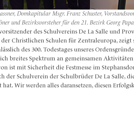
assner, Domkapitular Msgr. Franz Schuster, Vorstandsvo
öner und Bezirksvorsteher für den 21. Bezirk Georg Papai
vorsitzender des Schulvereins De La Salle und Pr
der Christlichen Schulen für Zentraleuropa, zeigt
nlässlich des 300. Todestages unseres Ordensgründe
lich breites Spektrum an gemeinsamen Aktivitäte
n ist mit Sicherheit die Festmesse im Stephansdom
ch der Schulverein der Schulbrüder De La Salle, di
lt hat. Wir werden alles daransetzen, diesen Erfolgs