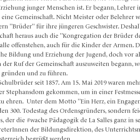
Erziehung junger Menschen ist. Er begann, Lehrer i
 eine Gemeinschaft. Nicht Meister oder Belehrer 
ern "Brüder" für ihre jüngeren Geschwister. Deshal
chaft heraus auch die "Kongregation der Brüder de
 alle offenstehen, auch für die Kinder der Armen. D
che Bildung und Erziehung der Jugend, doch vor a
ch der Ruf der Gemeinschaft auszuweiten begann, 
u gründen und zu führen.
 Schulbrüder seit 1857. Am 15. Mai 2019 waren mehr
er Stephansdom gekommen, um in einer Festmesse
e zu ehren. Unter dem Motto "Ein Herz, ein Engage
en 300. Todestag des Ordensgründers, sondern fei
, der die #wache Pädagogik de La Salles ganz in se
eterInnen der Bildungsdirektion, des Unterrichts
terreich begrüßt werden.