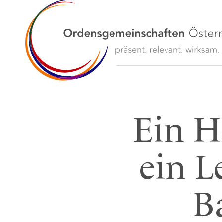
Ein H
ein L
Ba