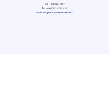
Tel: +43 (0)1 535 12 87
Fax: +43 (0)1 535 12 87 - 30
sekretariat@ordensgemeinschaften.at