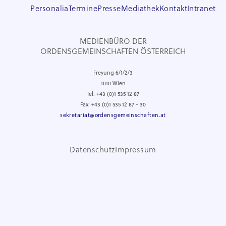
Personalia
Termine
Presse
Mediathek
Kontakt
Intranet
MEDIENBÜRO DER
ORDENSGEMEINSCHAFTEN ÖSTERREICH
Freyung 6/1/2/3
1010 Wien
Tel: +43 (0)1 535 12 87
Fax: +43 (0)1 535 12 87 - 30
sekretariat@ordensgemeinschaften.at
Datenschutz
Impressum