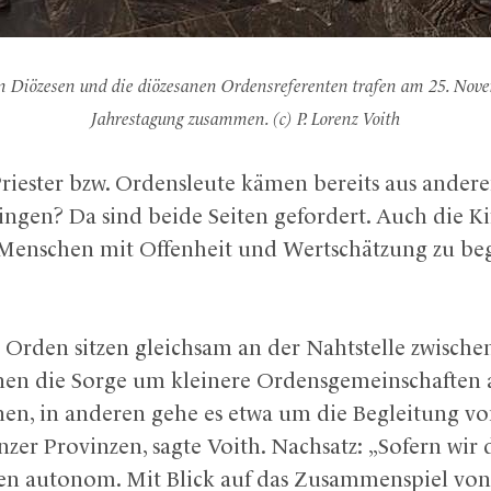
n Diözesen und die diözesanen Ordensreferenten trafen am 25. Nove
Jahrestagung zusammen. (c) P. Lorenz Voith
Priester bzw. Ordensleute kämen bereits aus ander
ingen? Da sind beide Seiten gefordert. Auch die Ki
 Menschen mit Offenheit und Wertschätzung zu bege
ie Orden sitzen gleichsam an der Nahtstelle zwisch
en die Sorge um kleinere Ordensgemeinschaften anv
nen, in anderen gehe es etwa um die Begleitung
nzer Provinzen, sagte Voith. Nachsatz: „Sofern wir
rden autonom. Mit Blick auf das Zusammenspiel vo