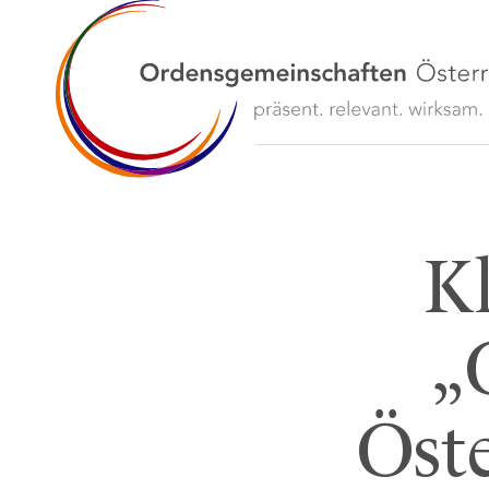
K
„
Öste