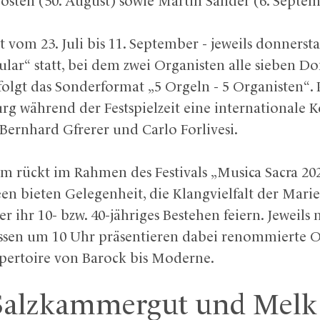
Oosten (30. August) sowie Martin Sander (6. Septem
vom 23. Juli bis 11. September - jeweils donnerst
ular“ statt, bei dem zwei Organisten alle sieben 
olgt das Sonderformat „5 Orgeln - 5 Organisten“. Pa
rg während der Festspielzeit eine internationale 
Bernhard Gfrerer und Carlo Forlivesi.
 rückt im Rahmen des Festivals „Musica Sacra 202
en bieten Gelegenheit, die Klangvielfalt der Mari
er ihr 10- bzw. 40-jähriges Bestehen feiern. Jeweils
sen um 10 Uhr präsentieren dabei renommierte O
epertoire von Barock bis Moderne.
 Salzkammergut und Melk