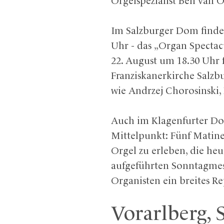
Orgelspezialist Ben van 
Im Salzburger Dom findet 
Uhr - das „Organ Spectac
22. August um 18.30 Uhr f
Franziskanerkirche Salzbu
wie Andrzej Chorosinski, 
Auch im Klagenfurter Dom
Mittelpunkt: Fünf Matine
Orgel zu erleben, die heu
aufgeführten Sonntagmes
Organisten ein breites R
Vorarlberg,