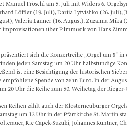
et Manuel Fröschl am 5. Juli mit Widors 6. Orgels
ard Löffler (19. Juli), Dariia Lytvishko (26. Juli), J
ust), Valeria Lanner (16. August), Zuzanna Mika (
der Improvisationen über Filmmusik von Hans Zim
 präsentiert sich die Konzertreihe „Orgel um 8“ in
r finden jeden Samstag um 20 Uhr halbstündige Kon
ießend ist eine Besichtigung der historischen Sieb
ine empfohlene Spende von zehn Euro. In der Augus
 um 20 Uhr die Reihe zum 50. Weihetag der Rieger-
sen Reihen zählt auch der Klosterneuburger Orgel
amstag um 12 Uhr in der Pfarrkirche St. Martin sta
lterauer, Rie Capek-Suzuki, Johannes Kuntner, Chr