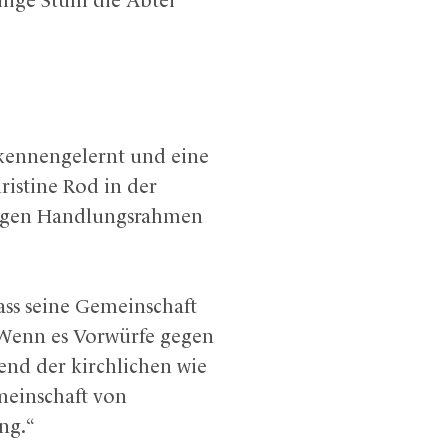
lige Stuhl die Abtei
 kennengelernt und eine
ristine Rod in der
htigen Handlungsrahmen
ass seine Gemeinschaft
„Wenn es Vorwürfe gegen
end der kirchlichen wie
meinschaft von
ng.“