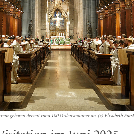
reuz gehören derzeit rund 100 Ordensmänner an. (c) Elisabeth Fürst