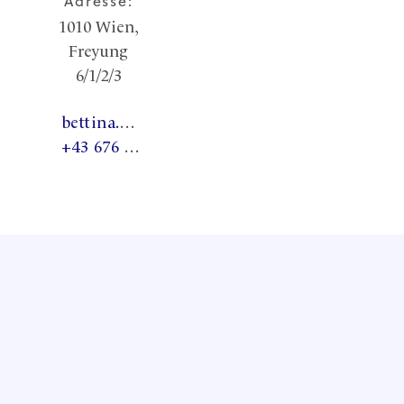
Adresse:
1010
Wien,
Freyung
6/1/2/3
bettina.withalm@ordensgemeinschaften.at
+43 676 395 42 33