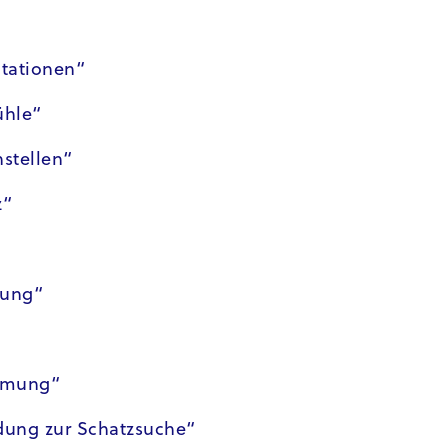
tationen“
ühle“
stellen“
z“
lung“
hmung“
dung zur Schatzsuche“