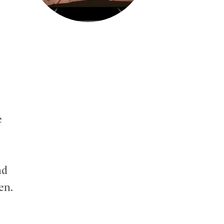
e
nd
en.