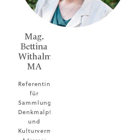
Mag.
Bettina
Withalm,
MA
Referentin
für
Sammlungen,
Denkmalpflege
und
Kulturvermittlung