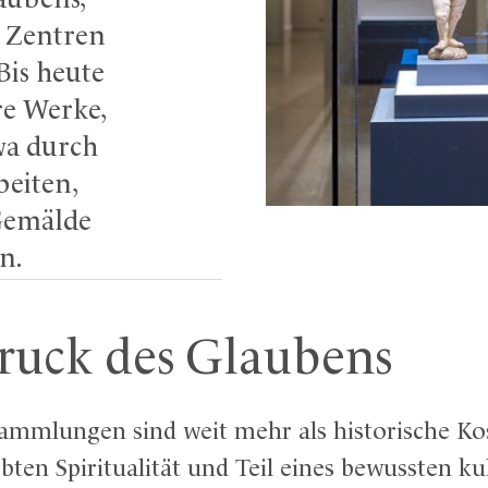
aubens,
 Zentren
Bis heute
re Werke,
wa durch
beiten,
Gemälde
n.
druck des Glaubens
ammlungen sind weit mehr als historische Kos
bten Spiritualität und Teil eines bewussten kul