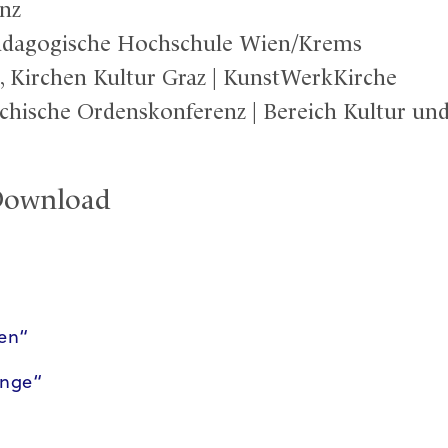
inz
 Pädagogische Hochschule Wien/Krems
r, Kirchen Kultur Graz | KunstWerkKirche
ichische Ordenskonferenz | Bereich Kultur u
Download
ien“
änge“