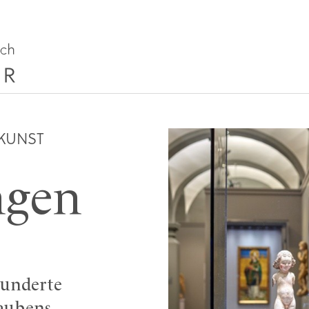
 KUNST
gen
hunderte