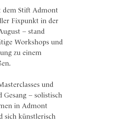
t dem Stift Admont
ller Fixpunkt in der
 August – stand
rätige Workshops und
ltung zu einem
ßen.
 Masterclasses und
 Gesang – solistisch
kamen in Admont
sich künstlerisch