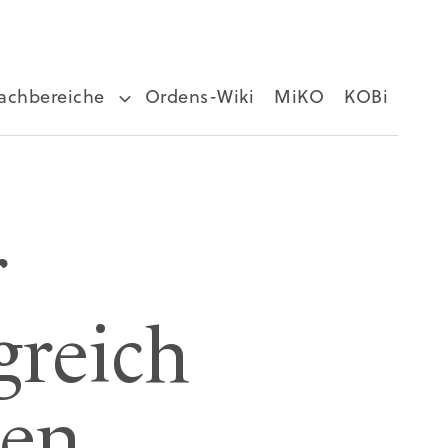
achbereiche
Ordens-Wiki
MiKO
KOBi
r
greich
gen