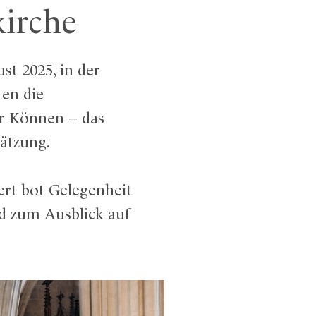
kirche
st 2025, in der
ten die
hr Können – das
ätzung.
ert bot Gelegenheit
d zum Ausblick auf