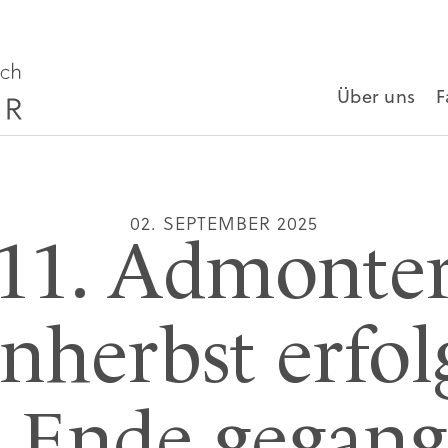
Über uns
F
02. SEPTEMBER 2025
11. Admonte
nherbst erfol
 Ende gegan